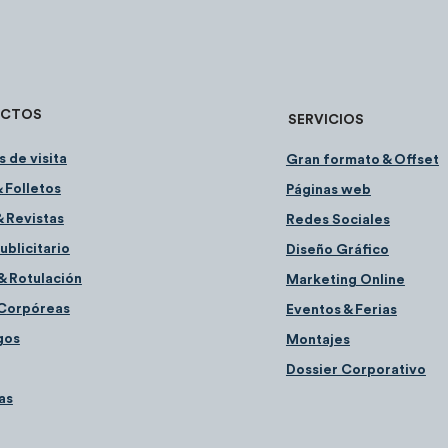
UCTOS
SERVICIOS
s de visita
Gran formato & Offset
&
Folletos
Pági
nas web
 Revistas
Redes S
ociales
ublicitario
Diseñ
o Gráfico
 & Rotul
ación
Marketin
g Online
C
orpóreas
Event
os & Ferias
gos
Montaj
es
Dossier Corporativo
as