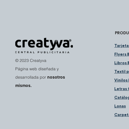
PROD
Tarjeta
Flyers 
© 2023 Creatyva
Libros
&
Página web diseñada y
Textil p
desarrollada por
nosotros
Vinilos
mismos.
Letras 
Catá
lo
Lona
s
Carp
et