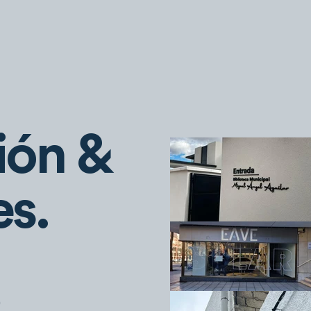
ión &
s.