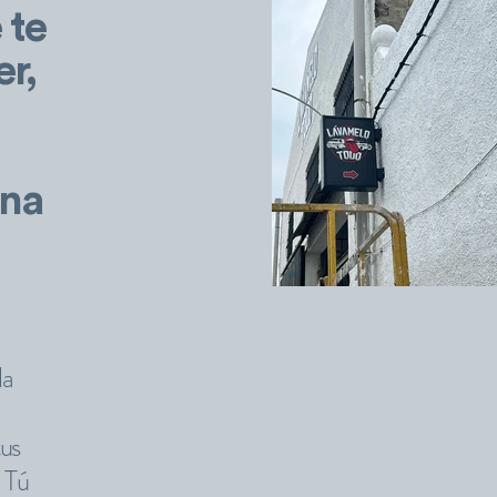
 te
r,
una
la
tus
. Tú